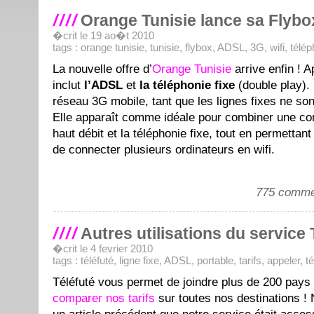
Orange Tunisie lance sa Flybo
�crit le 19 ao�t 2010
tags :
orange tunisie
,
tunisie
,
flybox
,
ADSL
,
3G
,
wifi
,
télép
La nouvelle offre d’
Orange Tunisie
arrive enfin ! 
inclut
l’ADSL
et
la téléphonie fixe
(double play). 
réseau 3G mobile, tant que les lignes fixes ne so
Elle apparaît comme idéale pour combiner une con
haut débit et la téléphonie fixe, tout en permettan
de connecter plusieurs ordinateurs en wifi.
775 comme
Autres utilisations du service 
�crit le 4 fevrier 2010
tags :
téléfuté
,
ligne fixe
,
ADSL
,
portable
,
tarifs
,
appeler
,
t
Téléfuté vous permet de joindre plus de 200 pays 
comparer nos tarifs
sur toutes nos destinations !