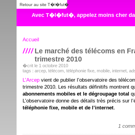
Retour au site T�l�fut�
Avec T�l�fut�, appelez moins cher dan
Accueil
Le marché des télécoms en Fr
trimestre 2010
�crit le 1 octobre 2010
tags :
arcep
,
télécom
,
téléphonie fixe
,
mobile
,
internet
,
ad
L’Arcep
vient de publier l’observatoire des téléc
trimestre 2010. Les résultats définitifs montrent 
abonnements mobiles et le dégroupage total
qu
L’observatoire donne des détails très précis sur l
téléphonie fixe, mobile et de l’internet
.
1 comm