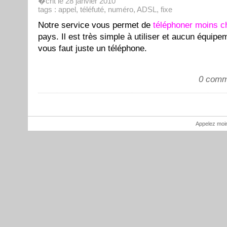
�crit le 28 janvier 2010
tags :
appel
,
téléfuté
,
numéro
,
ADSL
,
fixe
Notre service vous permet de
téléphoner moins c
pays. Il est très simple à utiliser et aucun équipem
vous faut juste un téléphone.
0 comm
Appelez moi